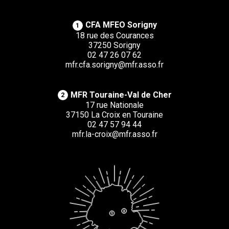
CFA MFEO Sorigny
1
18 rue des Courances
37250 Sorigny
02 47 26 07 62
mfr.cfa.sorigny@mfr.asso.fr
MFR Touraine-Val de Cher
2
17 rue Nationale
37150 La Croix en Touraine
02 47 57 94 44
mfr.la-croix@mfr.asso.fr