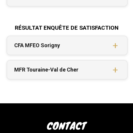
Source: Inserjeunes – Centre de Formation
d’Apprentis Régional des MFR
Inserjeunes est un service en ligne d’aide à
RÉSULTAT ENQUÊTE DE SATISFACTION
l’orientation des jeunes en voie professionnelle.
Inserjeunes
CFA MFEO Sorigny
MFR Touraine-Val de Cher
CONTACT