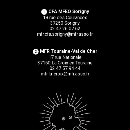
CFA MFEO Sorigny
1
18 rue des Courances
37250 Sorigny
02 47 26 07 62
mfr.cfa.sorigny@mfr.asso.fr
MFR Touraine-Val de Cher
2
17 rue Nationale
37150 La Croix en Touraine
02 47 57 94 44
mfr.la-croix@mfr.asso.fr