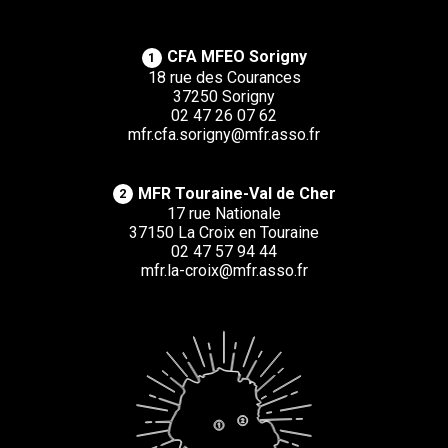
CFA MFEO Sorigny
1
18 rue des Courances
37250 Sorigny
02 47 26 07 62
mfr.cfa.sorigny@mfr.asso.fr
MFR Touraine-Val de Cher
2
17 rue Nationale
37150 La Croix en Touraine
02 47 57 94 44
mfr.la-croix@mfr.asso.fr